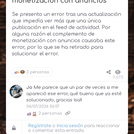
monetización con anuncios
Se presento un error tras una actualización
que impedía ver más que una única
publicación en el feed de actividad. Por
alguna razón el complemento de
monetización con anuncios causaba este
error, por lo que se ha retirado para
solucionar el error.
3 personas
11 (277)
Jo
Me parece que un par de veces si me
apareció ese error, qué bueno que ya esté
solucionado, gracias Isa!!
04/07/2026 06:07
2 personas
Regístrate
o
Inicia sesión
para reaccionar
o comentar esta entrada.