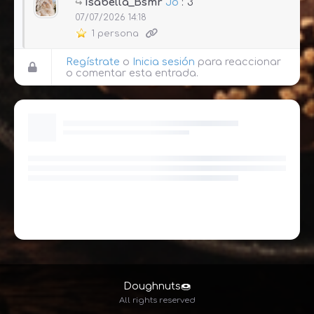
Isabella_Bsmr
Jo
:"3
07/07/2026 14:18
1 persona
Regístrate
o
Inicia sesión
para reaccionar
o comentar esta entrada.
Doughnuts🍩
All rights reserved