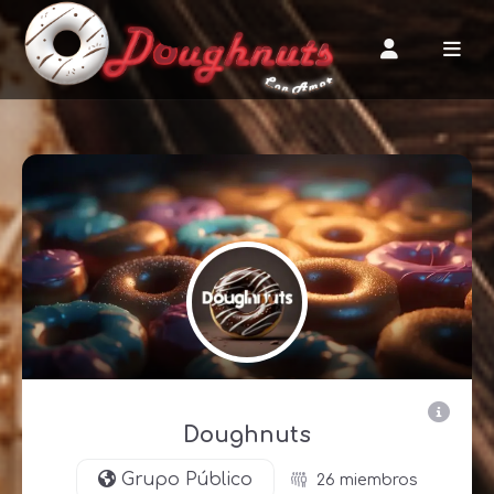
Doughnuts
Grupo Público
26 miembros