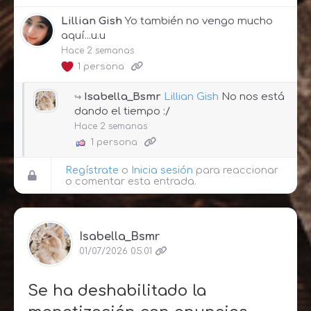
Lillian Gish
Yo también no vengo mucho
aquí...u.u
Hace 2 semanas
1 persona
Isabella_Bsmr
Lillian Gish
No nos está
dando el tiempo :/
Hace 2 semanas
1 persona
Regístrate
o
Inicia sesión
para reaccionar
o comentar esta entrada.
Isabella_Bsmr
01/07/2026 05:01
Se ha deshabilitado la