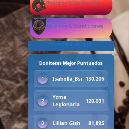
Políticas & Privacidad
Términos & Condiciones
Transferir Puntos
Donitetes Mejor Puntuados
Isabella_Bsmr
130,206
1
Yzma
120,031
2
Legionaria
Lillian Gish
81,895
3