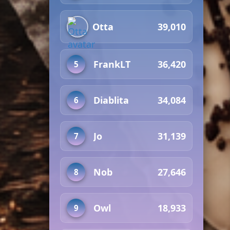
Otta
39,010
FrankLT
36,420
5
Diablita
34,084
6
Jo
31,139
7
Nob
27,646
8
Owl
18,933
9