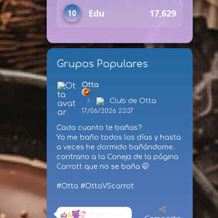
Edu
17,629
10
Grupos Populares
Otta
Club de Otta
17/06/2026 23:37
Cada cuanto te bañas?
Yo me baño todos los días y hasta
a veces he dormido bañándome..
contrario a la Coneja de la página
Carrott
que no se baña 🤭
#Otta #OttaVScarrot
6 personas