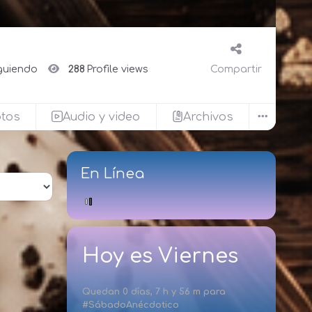
guiendo
288
Profile views
Compartir
otos
Audio y video
Archivos
En Línea
Hoy es Viernes
Quedan 0 días, 7 h y 56 m para
#SábadoAnécdotico