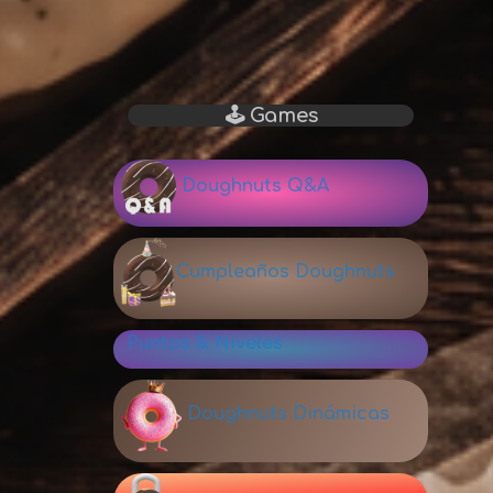
🕹 Games
Doughnuts Q&A
Cumpleaños Doughnuts
Puntos & Niveles
Doughnuts Dinámicas