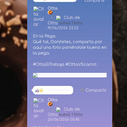
Compartir
Otta
Club de
Otta
subió 1 foto
19/06/2026 22:22
En la Pega
Qué tal, Donitetes, comparto por
aquí una foto poniéndole bueno en
la pega.
#OttaSiTrabaja #OttaVScarrot
Compartir
3 personas
Otta
Club de
Otta
subió 1 foto
20/06/2026 00:45