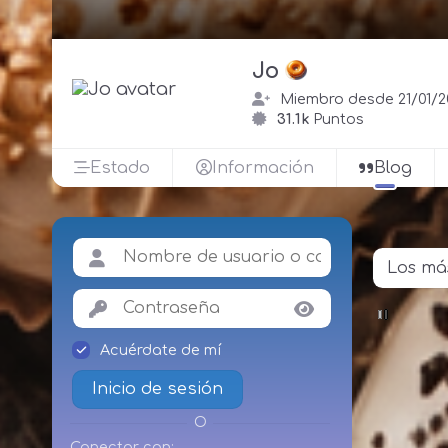
Jo
Miembro desde 21/01/2
31.1k
Puntos
Estado
Información
Blog
Acuérdate de mí
Inicio de sesión
O
Conectar con: