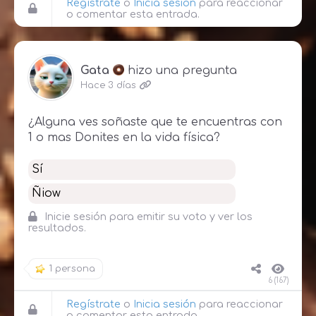
Regístrate
o
Inicia sesión
para reaccionar
o comentar esta entrada.
Gata
hizo una pregunta
Hace 3 días
¿Alguna ves soñaste que te encuentras con
1 o mas Donites en la vida física?
Sí
Ñiow
Inicie sesión para emitir su voto y ver los
resultados.
1 persona
6 (167)
Regístrate
o
Inicia sesión
para reaccionar
o comentar esta entrada.