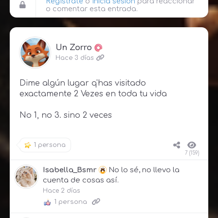
Regístrate
o
Inicia sesión
para reaccionar
o comentar esta entrada.
Un Zorro
Hace 3 días
Dime algún lugar q'has visitado
exactamente 2 Vezes en toda tu vida
No 1, no 3. sino 2 veces
1 persona
7 (159)
Isabella_Bsmr
No lo sé, no llevo la
cuenta de cosas así.
Hace 2 días
1 persona