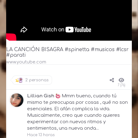
LA CANCIÓN BISAGRA #spinetta #musicos #lcsr
#parati
www.youtube.com
2 personas
7 (76)
Lillian Gish
Mmm bueno, cuando tú
mismo te preocupas por cosas , qué no son
esenciales. El afán complica la vida.
Musicalmente, creo que cuando quieres
experimentar con nuevos ritmos y
sentimientos, una nueva onda...
Hace 13 horas