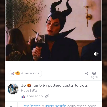
4 personas
6 (161)
Jo
También pudiera costar la vida..
Hace 1 día
1 persona
Regístrate
o
Inicia sesión
para reaccionar