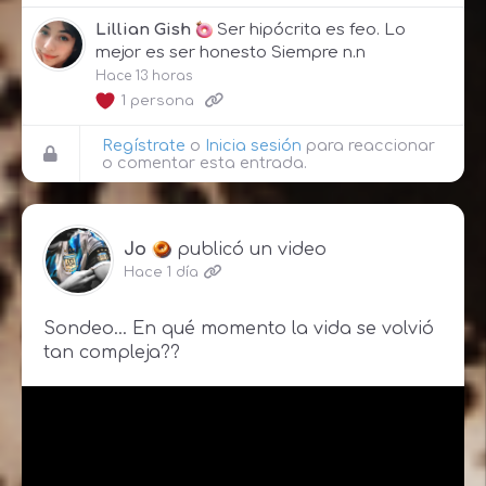
Lillian Gish
Ser hipócrita es feo. Lo
mejor es ser honesto Siempre n.n
Hace 13 horas
1 persona
Regístrate
o
Inicia sesión
para reaccionar
o comentar esta entrada.
Jo
publicó un video
Hace 1 día
Sondeo... En qué momento la vida se volvió
tan compleja??