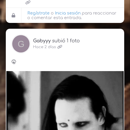
Regístrate
o
Inicia sesión
para reaccionar
o comentar esta entrada.
Gabyyy
subió 1 foto
Hace 2 días
🤫