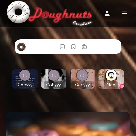
Siguiendo
Guardado
Fotos
Gabyyy
Gabyyy
Gabyyy
Nob