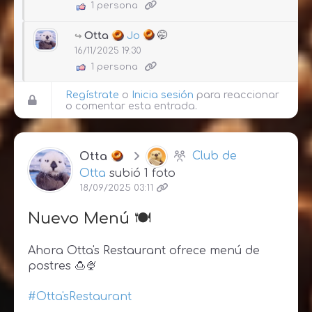
1 persona
Otta
Jo
🤭
16/11/2025 19:30
1 persona
Regístrate
o
Inicia sesión
para reaccionar
o comentar esta entrada.
Otta
Club de
Otta
subió 1 foto
18/09/2025 03:11
Nuevo Menú 🍽
Ahora Otta's Restaurant ofrece menú de
postres 🍮🍨
#Otta'sRestaurant