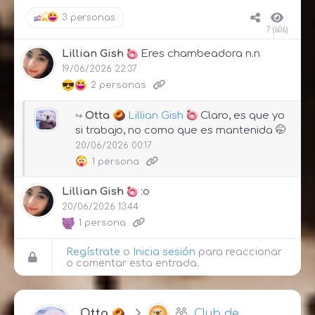
3 personas
7 (606)
Lillian Gish
Eres chambeadora n.n
19/06/2026 22:37
2 personas
Otta
Lillian Gish
Claro, es que yo
si trabajo, no como
que es mantenida 🤭
20/06/2026 00:17
1 persona
Lillian Gish
:o
20/06/2026 13:44
1 persona
Regístrate
o
Inicia sesión
para reaccionar
o comentar esta entrada.
Otta
Club de