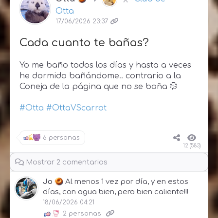
Otta
17/06/2026 23:37
Cada cuanto te bañas?
Yo me baño todos los días y hasta a veces
he dormido bañándome.. contrario a la
Coneja de la página
que no se baña 🤭
#Otta
#OttaVScarrot
6 personas
12 (583)
Mostrar 2 comentarios
Jo
Al menos 1 vez por día, y en estos
días, con agua bien, pero bien caliente!!!
18/06/2026 04:21
2 personas