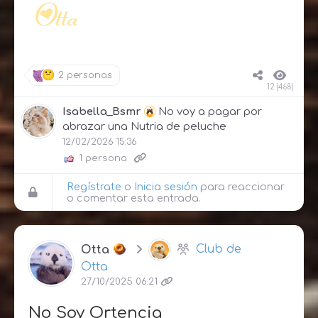
2 personas
12 (468)
Isabella_Bsmr
No voy a pagar por
abrazar una Nutria de peluche
12/02/2026 15:36
1 persona
Regístrate
o
Inicia sesión
para reaccionar
o comentar esta entrada.
Otta
Club de
Otta
27/10/2025 06:21
No Soy Ortencia