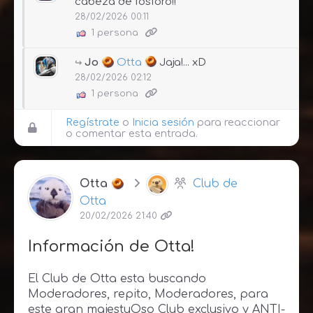
cabeza de fósforo!!
28/02/2026 00:11
1 persona
Jo
Otta
Jaja!... xD
28/02/2026 02:12
1 persona
Regístrate
o
Inicia sesión
para reaccionar
o comentar esta entrada.
Otta
Club de
Otta
20/02/2026 21:40
Información de Otta!
El Club de Otta esta buscando
Moderadores, repito, Moderadores, para
este gran majestuOso Club exclusivo y ANTI-