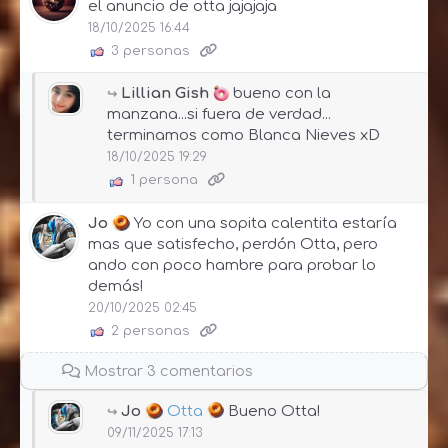
el anuncio de otta jajajaja
18/10/2025 16:44
3 personas
Lillian Gish
bueno con la
manzana...si fuera de verdad...
terminamos como Blanca Nieves xD
18/10/2025 19:29
1 persona
Jo
Yo con una sopita calentita estaría
mas que satisfecho, perdón Otta, pero
ando con poco hambre para probar lo
demás!
20/10/2025 02:45
2 personas
Mostrar 3 comentarios
Jo
Otta
Bueno Otta!
09/11/2025 17:13