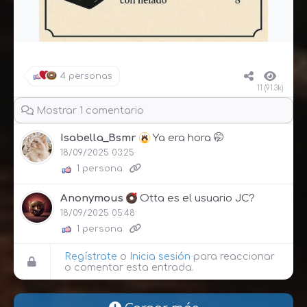
4 personas
11 (91.3k)
Mostrar 1 comentario
Isabella_Bsmr
Ya era hora 🤭
18/09/2025 03:25
1 persona
Anonymous
Otta es el usuario JC?
18/09/2025 05:48
1 persona
Regístrate
o
Inicia sesión
para reaccionar
o comentar esta entrada.