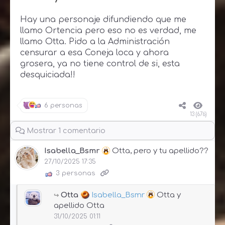
Hay una personaje
difundiendo que me
llamo Ortencia pero eso no es verdad, me
llamo Otta. Pido a la Administración
censurar a esa Coneja loca y ahora
grosera, ya no tiene control de si, esta
desquiciada!!
6 personas
13 (676)
Mostrar 1 comentario
Isabella_Bsmr
Otta, pero y tu apellido??
27/10/2025 17:35
3 personas
Otta
Isabella_Bsmr
Otta y
apellido Otta
31/10/2025 01:11