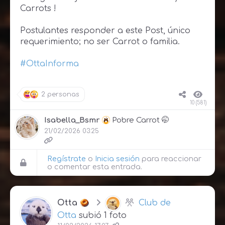
Carrots !
Postulantes responder a este Post, único
requerimiento; no ser Carrot o familia.
#OttaInforma
2 personas
10 (581)
Isabella_Bsmr
Pobre Carrot 🤭
21/02/2026 03:25
Regístrate
o
Inicia sesión
para reaccionar
o comentar esta entrada.
Otta
Club de
Otta
subió 1 foto