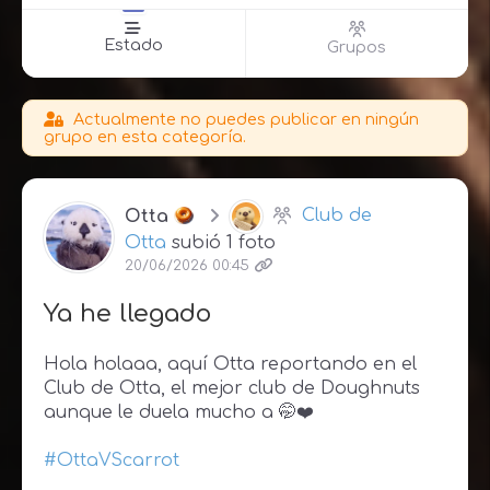
Estado
Grupos
Actualmente no puedes publicar en ningún
grupo en esta categoría.
Otta
Club de
Otta
subió 1 foto
20/06/2026 00:45
Ya he llegado
Hola holaaa, aquí Otta reportando en el
Club de Otta, el mejor club de Doughnuts
aunque le duela mucho a
🤭❤️
#OttaVScarrot