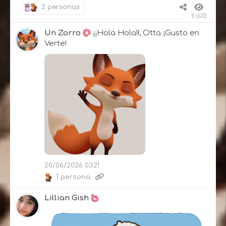
2 personas
8 (633)
Un Zorro
¡¡Hola Hola!!, Otta ¡Gusto en
Verte!
20/06/2026 03:21
1 persona
Lillian Gish