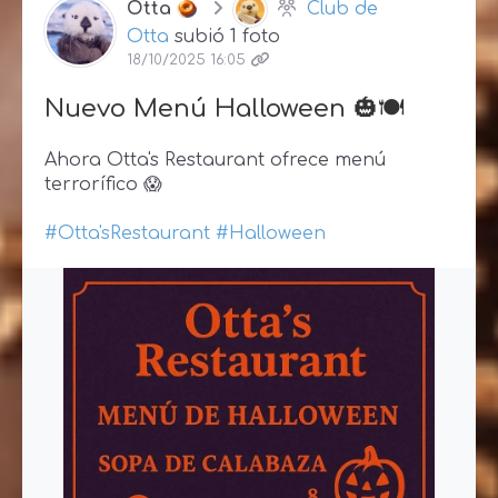
Otta
Club de
Otta
subió 1 foto
18/10/2025 16:05
Nuevo Menú Halloween 🎃🍽
Ahora Otta's Restaurant ofrece menú
terrorífico 😱
#Otta'sRestaurant
#Halloween