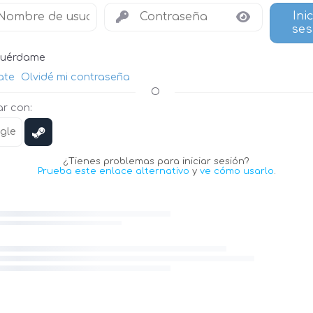
Ini
ses
uérdame
ate
Olvidé mi contraseña
O
r con:
gle
¿Tienes problemas para iniciar sesión?
Prueba este enlace alternativo
y
ve cómo usarlo
.