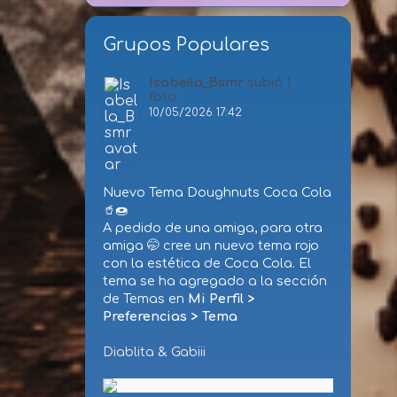
Grupos Populares
Isabella_Bsmr
subió 1
foto
10/05/2026 17:42
Nuevo Tema Doughnuts Coca Cola
🥤🍩
A pedido de una amiga, para otra
amiga 🤭 cree un nuevo tema rojo
con la estética de Coca Cola. El
tema se ha agregado a la sección
de Temas en
Mi Perfil >
Preferencias > Tema
Diablita
&
Gabiii