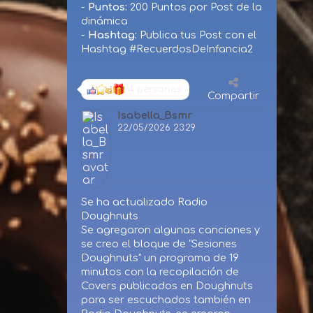
-
Puntos:
200 Puntos por Post de la
dinámica
-
Hashtag:
Publica tus Post con el
Hashtag #RecuerdosDeInfancia2
4 personas
Compartir
Isabella_Bsmr
22/05/2026 23:29
Se ha actualizado Radio
Doughnuts
Se agregaron algunas canciones y
se creo el bloque de "Sesiones
Doughnuts" un programa de 19
minutos con la recopilación de
Covers publicados en Doughnuts
para ser escuchados también en