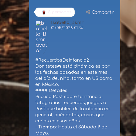
Compartir
5 personas
Isabella_Bsmr
01/05/2026 01:34
#RecuerdosDeInfancia2
Donitetes🍩 está dinámica es por
las fechas pasadas en este mes
del día del niño, tanto en US como
en México.
#### Detalles:
Publica Post sobre tu infancia,
fotografías, recuerdos, juegos o
Post que hablen de la infancia en
general, anécdotas, cosas que
creías en esos años.
-
Tiempo:
Hasta el Sábado 9 de
Mayo.