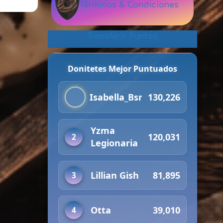
Términos & Condiciones
Transferir Puntos
Donitetes Mejor Puntuados
Isabella_Bsmr
130,226
Yzma
120,031
2
Legionaria
Lillian Gish
81,895
3
Otta
39,010
4