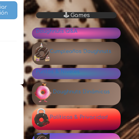
ciar
ión
🕹 Games
Doughnuts Q&A
Cumpleaños Doughnuts
Puntos & Niveles
Doughnuts Dinámicas
Políticas & Privacidad