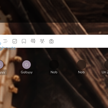
Actividad
Siguiendo
Guardado
Miembros
Grupos
Fotos
yyy
Gabyyy
Nob
Nob
Un 