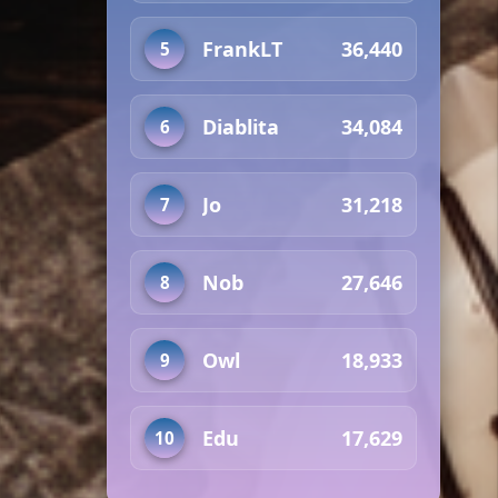
FrankLT
36,440
5
Diablita
34,084
6
Jo
31,218
7
Nob
27,646
8
Owl
18,933
9
Edu
17,629
10