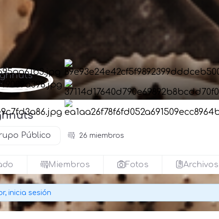
hnuts
rupo Público
26 miembros
ado
Miembros
Fotos
Archivos
r, inicia sesión