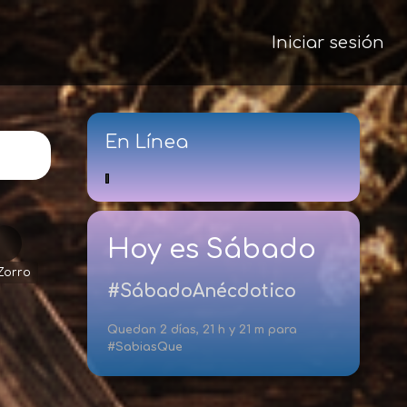
Iniciar sesión
En Línea
Hoy es Sábado
Zorro
#SábadoAnécdotico
Quedan 2 días, 21 h y 21 m para
#SabiasQue