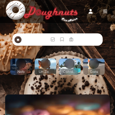
Siguiendo
Guardado
Fotos
Nob
Un Zorro
Caballo
Gata